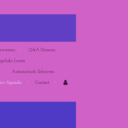
rwezens
Q&A Dromen
elijks Leven
Automatisch Schrijven
urs Agenda
Contact