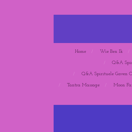
Ga
direct
naar
de
hoofdinhoud
Home
Wie Ben Ik
Q&A Spir
Q&A Spirituele Gaven 
Tantra Massage
Moon Far