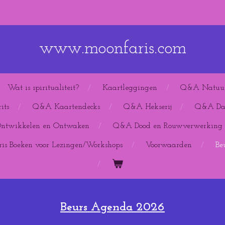
www.moonfaris.com
Wat is spiritualiteit?
Kaartleggingen
Q&A Natuu
its
Q&A Kaartendecks
Q&A Hekserij
Q&A Dag
Ontwikkelen en Ontwaken
Q&A Dood en Rouwverwerking
is Boeken voor Lezingen/Workshops
Voorwaarden
Be
Beurs Agenda 2026