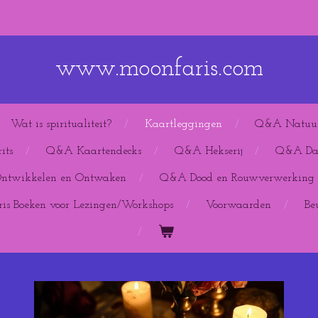
www.moonfaris.com
Wat is spiritualiteit?
Kaartleggingen
Q&A Natuu
its
Q&A Kaartendecks
Q&A Hekserij
Q&A Dag
Ontwikkelen en Ontwaken
Q&A Dood en Rouwverwerking
is Boeken voor Lezingen/Workshops
Voorwaarden
Be