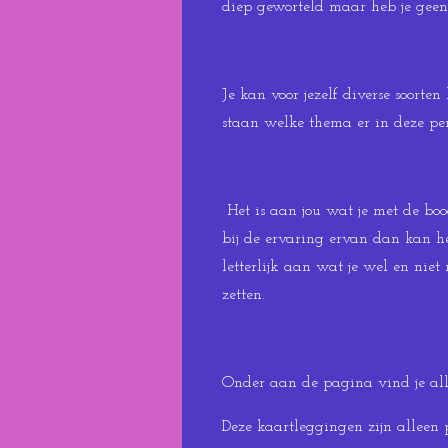
diep geworteld maar heb je geen
Je kan voor jezelf diverse soorte
staan welke thema er in deze peri
Het is aan jou wat je met de boo
bij de ervaring ervan dan kan h
letterlijk aan wat je wel en nie
zetten.
Onder aan de pagina vind je all
Deze kaartleggingen zijn alleen 