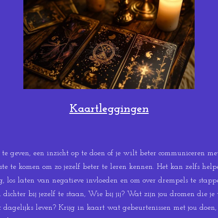
Kaartleggingen
e geven, een inzicht op te doen of je wilt beter communiceren met 
 te komen om zo jezelf beter te leren kennen. Het kan zelfs hel
ng, los laten van negatieve invloeden en om over drempels te stap
dichter bij jezelf te staan, Wie bij jij? Wat zijn jou dromen die
t dagelijks leven? Krijg in kaart wat gebeurtenissen met jou doen, 