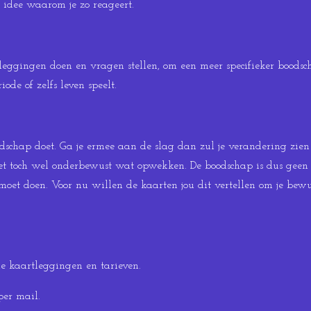
 idee waarom je zo reageert.
n leggingen doen en vragen stellen, om een meer specifieker boodsch
ode of zelfs leven speelt.
dschap doet. Ga je ermee aan de slag dan zul je verandering zien 
et toch wel onderbewust wat opwekken. De boodschap is dus geen v
t moet doen. Voor nu willen de kaarten jou dit vertellen om je be
e kaartleggingen en tarieven.
per mail.