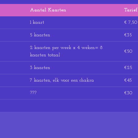
Aantal Kaarten
Tarief
1 kaart
€ 7,50
5 kaarten
€35
2 kaarten per week x 4 weken= 8
€50
kaarten totaal
3 kaarten
€25
7 kaarten, elk voor een chakra
€45
???
€30