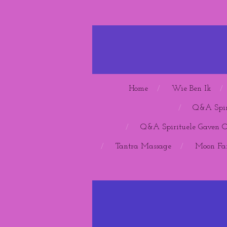
Ga
direct
naar
de
hoofdinhoud
Home
Wie Ben Ik
Q&A Spir
Q&A Spirituele Gaven 
Tantra Massage
Moon Far