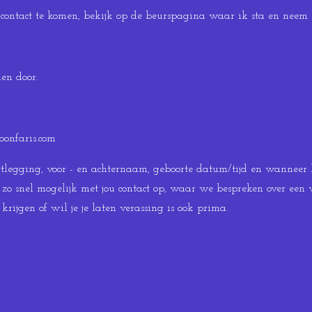
n contact te komen, bekijk op de beurspagina waar ik sta en neem 
en door.
onfaris.com
legging, voor - en achternaam, geboorte datum/tijd en wanneer l
zo snel mogelijk met jou contact op, waar we bespreken over een vr
 krijgen of wil je je laten verassing is ook prima.